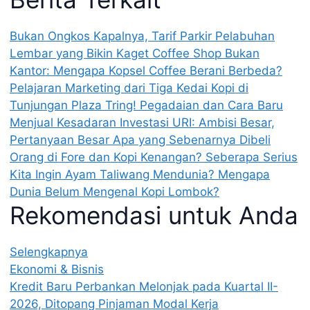
Bukan Ongkos Kapalnya, Tarif Parkir Pelabuhan
Lembar yang Bikin Kaget
Coffee Shop Bukan
Kantor: Mengapa Kopsel Coffee Berani Berbeda?
Pelajaran Marketing dari Tiga Kedai Kopi di
Tunjungan Plaza
Tring! Pegadaian dan Cara Baru
Menjual Kesadaran Investasi
URI: Ambisi Besar,
Pertanyaan Besar
Apa yang Sebenarnya Dibeli
Orang di Fore dan Kopi Kenangan?
Seberapa Serius
Kita Ingin Ayam Taliwang Mendunia?
Mengapa
Dunia Belum Mengenal Kopi Lombok?
Rekomendasi untuk Anda
Selengkapnya
Ekonomi & Bisnis
Kredit Baru Perbankan Melonjak pada Kuartal II-
2026, Ditopang Pinjaman Modal Kerja