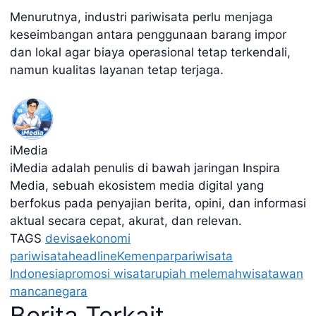
Menurutnya, industri pariwisata perlu menjaga
keseimbangan antara penggunaan barang impor
dan lokal agar biaya operasional tetap terkendali,
namun kualitas layanan tetap terjaga.
iMedia
iMedia adalah penulis di bawah jaringan Inspira
Media, sebuah ekosistem media digital yang
berfokus pada penyajian berita, opini, dan informasi
aktual secara cepat, akurat, dan relevan.
TAGS
devisa
ekonomi
pariwisata
headline
Kemenpar
pariwisata
Indonesia
promosi wisata
rupiah melemah
wisatawan
mancanegara
Berita Terkait