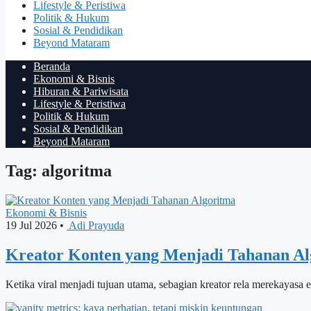
Lifestyle & Peristiwa
Politik & Hukum
Sosial & Pendidikan
Beyond Mataram
Beranda
Ekonomi & Bisnis
Hiburan & Pariwisata
Lifestyle & Peristiwa
Politik & Hukum
Sosial & Pendidikan
Beyond Mataram
Tag: algoritma
Ekonomi & Bisnis
19 Jul 2026
•
Adi Prayuda
Kreator Konten yang Menjadi Tahanan Al
Ketika viral menjadi tujuan utama, sebagian kreator rela merekayasa 