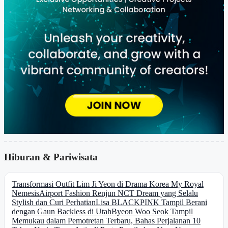
Hiburan & Pariwisata
Transformasi Outfit Lim Ji Yeon di Drama Korea My Royal
Nemesis
Airport Fashion Renjun NCT Dream yang Selalu
Stylish dan Curi Perhatian
Lisa BLACKPINK Tampil Berani
dengan Gaun Backless di Utah
Byeon Woo Seok Tampil
Memukau dalam Pemotretan Terbaru, Bahas Perjalanan 10