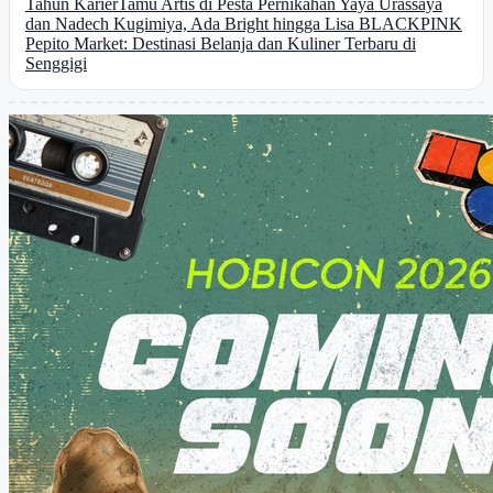
Tahun Karier
Tamu Artis di Pesta Pernikahan Yaya Urassaya
dan Nadech Kugimiya, Ada Bright hingga Lisa BLACKPINK
Pepito Market: Destinasi Belanja dan Kuliner Terbaru di
Senggigi