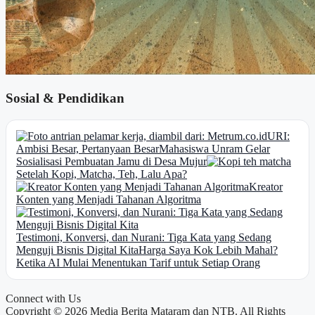
Sosial & Pendidikan
URI:
Ambisi Besar, Pertanyaan Besar
Mahasiswa Unram Gelar
Sosialisasi Pembuatan Jamu di Desa Mujur
Setelah Kopi, Matcha, Teh, Lalu Apa?
Kreator
Konten yang Menjadi Tahanan Algoritma
Testimoni, Konversi, dan Nurani: Tiga Kata yang Sedang
Menguji Bisnis Digital Kita
Harga Saya Kok Lebih Mahal?
Ketika AI Mulai Menentukan Tarif untuk Setiap Orang
Connect with Us
Copyright © 2026 Media Berita Mataram dan NTB. All Rights