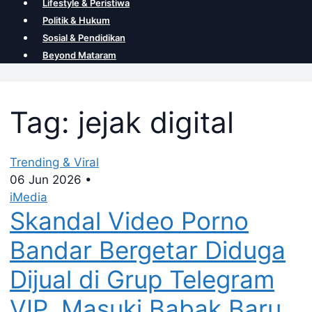
Lifestyle & Peristiwa
Politik & Hukum
Sosial & Pendidikan
Beyond Mataram
Tag: jejak digital
Trending & Viral
06 Jun 2026
•
iMedia
Skandal Video Porno
Bandar Bergetar Diduga
Dijual di Grup Telegram
VIP, Masuki Babak Baru