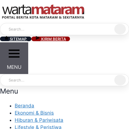
Skip
to
content
SITEMAP
KIRIM BERITA
MENU
Menu
Beranda
Ekonomi & Bisnis
Hiburan & Pariwisata
Lifestyle & Peristiwa