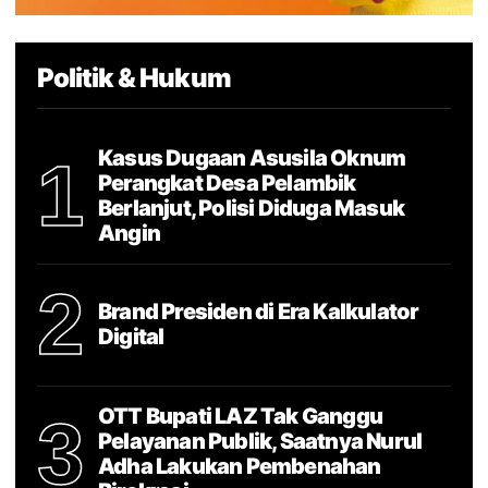
Politik & Hukum
Kasus Dugaan Asusila Oknum
1
Perangkat Desa Pelambik
Berlanjut, Polisi Diduga Masuk
Angin
2
Brand Presiden di Era Kalkulator
Digital
OTT Bupati LAZ Tak Ganggu
3
Pelayanan Publik, Saatnya Nurul
Adha Lakukan Pembenahan