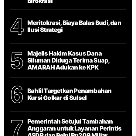
Birokrasi
4
Meritokrasi, Biaya Balas Budi, dan
Ilusi Strategi
5
Majelis Hakim Kasus Dana
Siluman Diduga Terima Suap,
AMARAH Adukan ke KPK
6
Bahlil Targetkan Penambahan
Kursi Golkar di Sulsel
7
Pemerintah Setujui Tambahan
Anggaran untuk Layanan Perintis
ASDP dan Pelni Rp209 Miliar