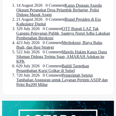
1
4 August 2026 0 Comment
Kasus Dugaan Asusila
Oknum Perangkat Desa Pelambik Berlanjut, Polisi
Diduga Masuk Angin
2
1 August 2026 0 Comment
Brand Presiden di Era
Kalkulator Digital
3
29 July 2026 0 Comment
OTT Bupati LAZ Tak
Ganggu Pelayanan Publik, Saatnya Nurul Adha Lakukan
Pembenahan Birokrasi
4
23 July 2026 0 Comment
Meritokrasi, Biaya Balas
Budi, dan Ilusi Strategi
5
22 July 2026 0 Comment
Majelis Hakim Kasus Dana
Siluman Diduga Terima Suap, AMARAH Adukan ke
KPK
6
20 July 2026 0 Comment
Bahlil Targetkan
Penambahan Kursi Golkar di Sulsel
7
20 July 2026 0 Comment
Pemerintah Setujui
Tambahan Anggaran untuk Layanan Perintis ASDP dan
Pelni Rp209 Miliar