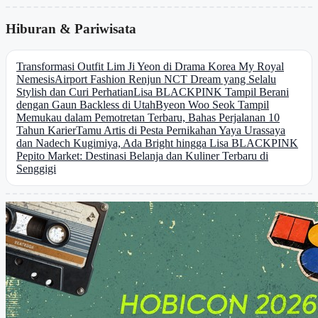
Hiburan & Pariwisata
Transformasi Outfit Lim Ji Yeon di Drama Korea My Royal
Nemesis
Airport Fashion Renjun NCT Dream yang Selalu
Stylish dan Curi Perhatian
Lisa BLACKPINK Tampil Berani
dengan Gaun Backless di Utah
Byeon Woo Seok Tampil
Memukau dalam Pemotretan Terbaru, Bahas Perjalanan 10
Tahun Karier
Tamu Artis di Pesta Pernikahan Yaya Urassaya
dan Nadech Kugimiya, Ada Bright hingga Lisa BLACKPINK
Pepito Market: Destinasi Belanja dan Kuliner Terbaru di
Senggigi