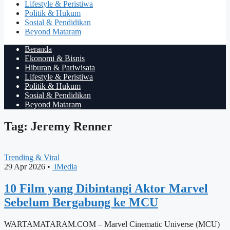
Lifestyle & Peristiwa
Politik & Hukum
Sosial & Pendidikan
Beyond Mataram
Beranda
Ekonomi & Bisnis
Hiburan & Pariwisata
Lifestyle & Peristiwa
Politik & Hukum
Sosial & Pendidikan
Beyond Mataram
Tag: Jeremy Renner
Trending & Viral
29 Apr 2026
•
iMedia
10 Film yang Dibintangi Aktor Marvel
Sebelum Bergabung ke MCU
WARTAMATARAM.COM – Marvel Cinematic Universe (MCU)