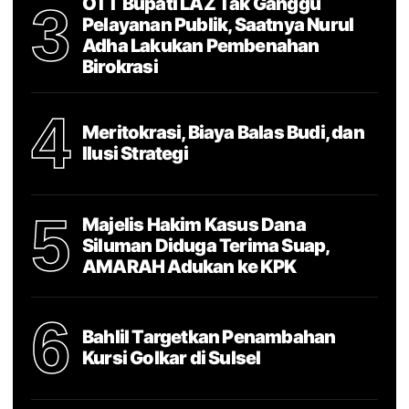
OTT Bupati LAZ Tak Ganggu
3
Pelayanan Publik, Saatnya Nurul
Adha Lakukan Pembenahan
Birokrasi
4
Meritokrasi, Biaya Balas Budi, dan
Ilusi Strategi
5
Majelis Hakim Kasus Dana
Siluman Diduga Terima Suap,
AMARAH Adukan ke KPK
6
Bahlil Targetkan Penambahan
Kursi Golkar di Sulsel