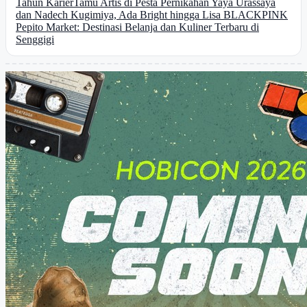
Tahun Karier
Tamu Artis di Pesta Pernikahan Yaya Urassaya
dan Nadech Kugimiya, Ada Bright hingga Lisa BLACKPINK
Pepito Market: Destinasi Belanja dan Kuliner Terbaru di
Senggigi