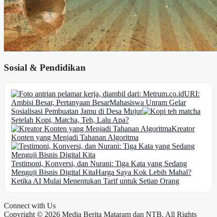
Sosial & Pendidikan
URI:
Ambisi Besar, Pertanyaan Besar
Mahasiswa Unram Gelar
Sosialisasi Pembuatan Jamu di Desa Mujur
Setelah Kopi, Matcha, Teh, Lalu Apa?
Kreator
Konten yang Menjadi Tahanan Algoritma
Testimoni, Konversi, dan Nurani: Tiga Kata yang Sedang
Menguji Bisnis Digital Kita
Harga Saya Kok Lebih Mahal?
Ketika AI Mulai Menentukan Tarif untuk Setiap Orang
Connect with Us
Copyright © 2026 Media Berita Mataram dan NTB. All Rights