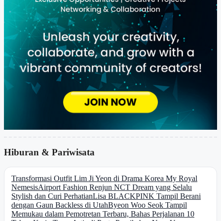
Hiburan & Pariwisata
Transformasi Outfit Lim Ji Yeon di Drama Korea My Royal
Nemesis
Airport Fashion Renjun NCT Dream yang Selalu
Stylish dan Curi Perhatian
Lisa BLACKPINK Tampil Berani
dengan Gaun Backless di Utah
Byeon Woo Seok Tampil
Memukau dalam Pemotretan Terbaru, Bahas Perjalanan 10