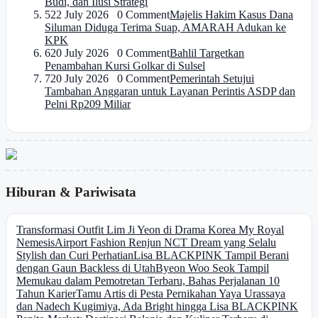
Budi, dan Ilusi Strategi
5
22 July 2026 0 Comment
Majelis Hakim Kasus Dana
Siluman Diduga Terima Suap, AMARAH Adukan ke
KPK
6
20 July 2026 0 Comment
Bahlil Targetkan
Penambahan Kursi Golkar di Sulsel
7
20 July 2026 0 Comment
Pemerintah Setujui
Tambahan Anggaran untuk Layanan Perintis ASDP dan
Pelni Rp209 Miliar
Hiburan & Pariwisata
Transformasi Outfit Lim Ji Yeon di Drama Korea My Royal
Nemesis
Airport Fashion Renjun NCT Dream yang Selalu
Stylish dan Curi Perhatian
Lisa BLACKPINK Tampil Berani
dengan Gaun Backless di Utah
Byeon Woo Seok Tampil
Memukau dalam Pemotretan Terbaru, Bahas Perjalanan 10
Tahun Karier
Tamu Artis di Pesta Pernikahan Yaya Urassaya
dan Nadech Kugimiya, Ada Bright hingga Lisa BLACKPINK