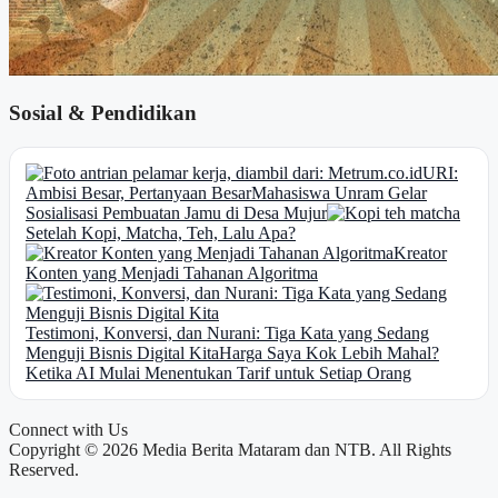
Sosial & Pendidikan
URI:
Ambisi Besar, Pertanyaan Besar
Mahasiswa Unram Gelar
Sosialisasi Pembuatan Jamu di Desa Mujur
Setelah Kopi, Matcha, Teh, Lalu Apa?
Kreator
Konten yang Menjadi Tahanan Algoritma
Testimoni, Konversi, dan Nurani: Tiga Kata yang Sedang
Menguji Bisnis Digital Kita
Harga Saya Kok Lebih Mahal?
Ketika AI Mulai Menentukan Tarif untuk Setiap Orang
Connect with Us
Copyright © 2026 Media Berita Mataram dan NTB. All Rights
Reserved.