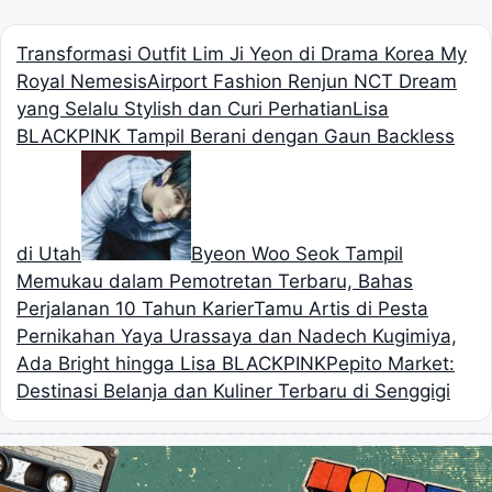
Transformasi Outfit Lim Ji Yeon di Drama Korea My
Royal Nemesis
Airport Fashion Renjun NCT Dream
yang Selalu Stylish dan Curi Perhatian
Lisa
BLACKPINK Tampil Berani dengan Gaun Backless
di Utah
Byeon Woo Seok Tampil
Memukau dalam Pemotretan Terbaru, Bahas
Perjalanan 10 Tahun Karier
Tamu Artis di Pesta
Pernikahan Yaya Urassaya dan Nadech Kugimiya,
Ada Bright hingga Lisa BLACKPINK
Pepito Market:
Destinasi Belanja dan Kuliner Terbaru di Senggigi