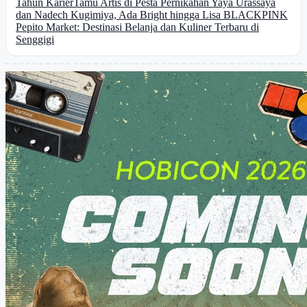
Tahun Karier
Tamu Artis di Pesta Pernikahan Yaya Urassaya
dan Nadech Kugimiya, Ada Bright hingga Lisa BLACKPINK
Pepito Market: Destinasi Belanja dan Kuliner Terbaru di
Senggigi