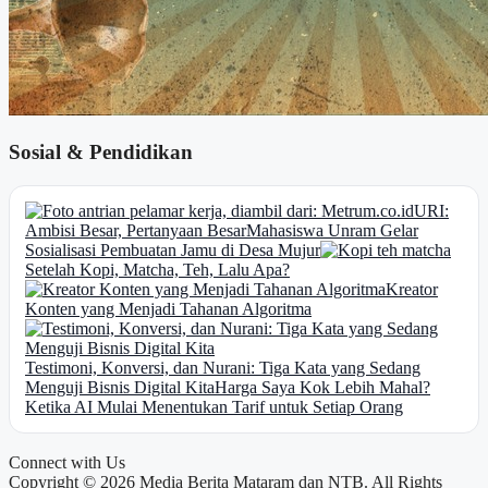
Sosial & Pendidikan
URI:
Ambisi Besar, Pertanyaan Besar
Mahasiswa Unram Gelar
Sosialisasi Pembuatan Jamu di Desa Mujur
Setelah Kopi, Matcha, Teh, Lalu Apa?
Kreator
Konten yang Menjadi Tahanan Algoritma
Testimoni, Konversi, dan Nurani: Tiga Kata yang Sedang
Menguji Bisnis Digital Kita
Harga Saya Kok Lebih Mahal?
Ketika AI Mulai Menentukan Tarif untuk Setiap Orang
Connect with Us
Copyright © 2026 Media Berita Mataram dan NTB. All Rights