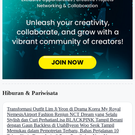
Hiburan & Pariwisata
Transformasi Outfit Lim Ji Yeon di Drama Korea My Royal
Nemesis
Airport Fashion Renjun NCT Dream yang Selalu
Stylish dan Curi Perhatian
Lisa BLACKPINK Tampil Berani
dengan Gaun Backless di Utah
Byeon Woo Seok Tampil
Memukau dalam Pemotretan Terbaru, Bahas Perjalanan 10