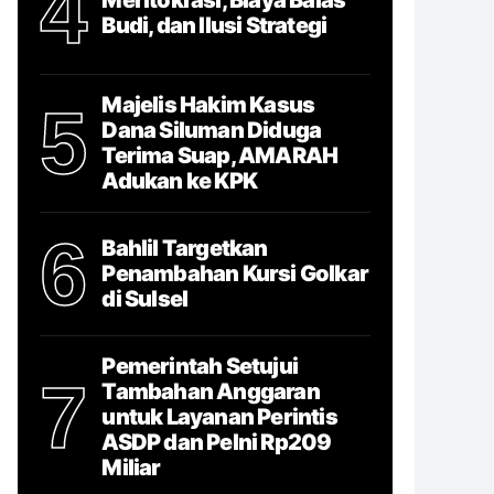
4
Budi, dan Ilusi Strategi
Majelis Hakim Kasus
5
Dana Siluman Diduga
Terima Suap, AMARAH
Adukan ke KPK
6
Bahlil Targetkan
Penambahan Kursi Golkar
di Sulsel
Pemerintah Setujui
7
Tambahan Anggaran
untuk Layanan Perintis
ASDP dan Pelni Rp209
Miliar