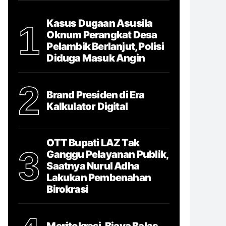
Kasus Dugaan Asusila
1
Oknum Perangkat Desa
Pelambik Berlanjut, Polisi
Diduga Masuk Angin
2
Brand Presiden di Era
Kalkulator Digital
OTT Bupati LAZ Tak
3
Ganggu Pelayanan Publik,
Saatnya Nurul Adha
Lakukan Pembenahan
Birokrasi
Meritokrasi, Biaya Balas