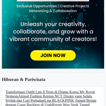
Hiburan & Pariwisata
Transformasi Outfit Lim Ji Yeon di Drama Korea My Royal
Nemesis
Airport Fashion Renjun NCT Dream yang Selalu
Stylish dan Curi Perhatian
Lisa BLACKPINK Tampil Berani
dengan Gaun Backless di Utah
Byeon Woo Seok Tampil