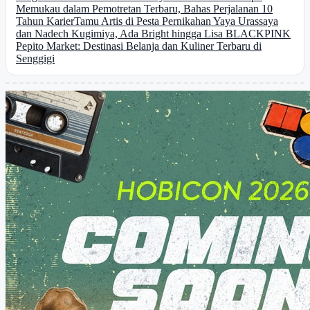
Memukau dalam Pemotretan Terbaru, Bahas Perjalanan 10
Tahun Karier
Tamu Artis di Pesta Pernikahan Yaya Urassaya
dan Nadech Kugimiya, Ada Bright hingga Lisa BLACKPINK
Pepito Market: Destinasi Belanja dan Kuliner Terbaru di
Senggigi