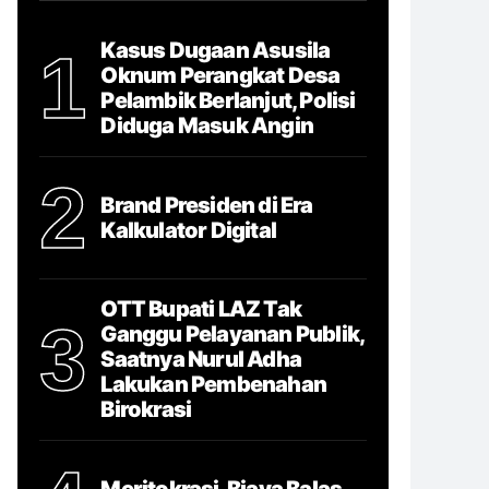
Kasus Dugaan Asusila
1
Oknum Perangkat Desa
Pelambik Berlanjut, Polisi
Diduga Masuk Angin
2
Brand Presiden di Era
Kalkulator Digital
OTT Bupati LAZ Tak
3
Ganggu Pelayanan Publik,
Saatnya Nurul Adha
Lakukan Pembenahan
Birokrasi
Meritokrasi, Biaya Balas