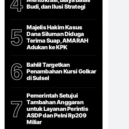
4
Budi, dan Ilusi Strategi
Majelis Hakim Kasus
5
Dana Siluman Diduga
Terima Suap, AMARAH
Adukan ke KPK
6
Bahlil Targetkan
Penambahan Kursi Golkar
di Sulsel
Pemerintah Setujui
7
Tambahan Anggaran
untuk Layanan Perintis
ASDP dan Pelni Rp209
Miliar