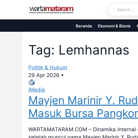
Skip
to
content
Beranda
Ekonomi & Bisnis
Tag: Lemhannas
Politik & Hukum
29 Apr 2026
•
iMedia
Mayjen Marinir Y. Rud
Masuk Bursa Pangko
WARTAMATARAM.COM – Dinamika internal di
setelah muncul nama Mayjen Marinir Y. Rudy