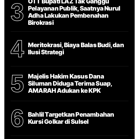
OTT Bupati LAZ Tak Ganggu
3
Pelayanan Publik, Saatnya Nurul
Adha Lakukan Pembenahan
Birokrasi
4
Meritokrasi, Biaya Balas Budi, dan
Ilusi Strategi
5
Majelis Hakim Kasus Dana
Siluman Diduga Terima Suap,
AMARAH Adukan ke KPK
6
Bahlil Targetkan Penambahan
Kursi Golkar di Sulsel