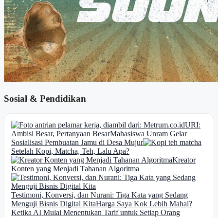
Sosial & Pendidikan
URI:
Ambisi Besar, Pertanyaan Besar
Mahasiswa Unram Gelar
Sosialisasi Pembuatan Jamu di Desa Mujur
Setelah Kopi, Matcha, Teh, Lalu Apa?
Kreator
Konten yang Menjadi Tahanan Algoritma
Testimoni, Konversi, dan Nurani: Tiga Kata yang Sedang
Menguji Bisnis Digital Kita
Harga Saya Kok Lebih Mahal?
Ketika AI Mulai Menentukan Tarif untuk Setiap Orang