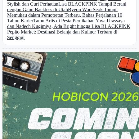
Stylish dan Curi Perhatian
Lisa BLACKPINK Tampil Berani
dengan Gaun Backless di Utah
Byeon Woo Seok Tampil
Memukau dalam Pemotretan Terbaru, Bahas Perjalanan 10
Tahun Karier
Tamu Artis di Pesta Pernikahan Yaya Urassaya
dan Nadech Kugimiya, Ada Bright hingga Lisa BLACKPINK
Pepito Market: Destinasi Belanja dan Kuliner Terbaru di
Senggigi