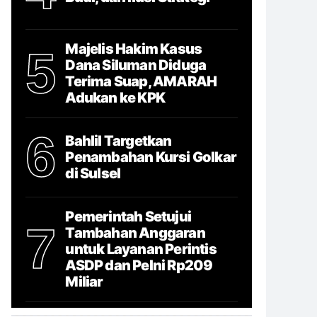
Majelis Hakim Kasus
5
Dana Siluman Diduga
Terima Suap, AMARAH
Adukan ke KPK
6
Bahlil Targetkan
Penambahan Kursi Golkar
di Sulsel
Pemerintah Setujui
7
Tambahan Anggaran
untuk Layanan Perintis
ASDP dan Pelni Rp209
Miliar