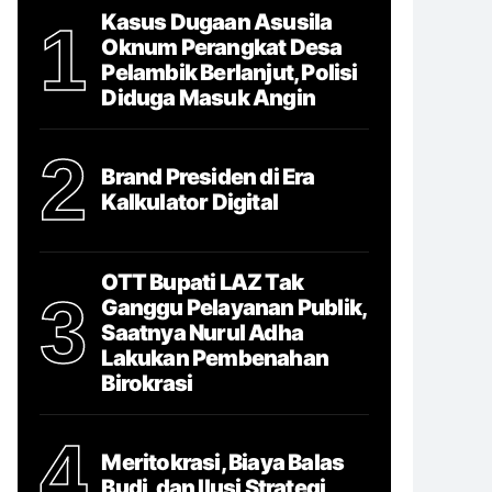
Kasus Dugaan Asusila
1
Oknum Perangkat Desa
Pelambik Berlanjut, Polisi
Diduga Masuk Angin
2
Brand Presiden di Era
Kalkulator Digital
OTT Bupati LAZ Tak
3
Ganggu Pelayanan Publik,
Saatnya Nurul Adha
Lakukan Pembenahan
Birokrasi
4
Meritokrasi, Biaya Balas
Budi, dan Ilusi Strategi