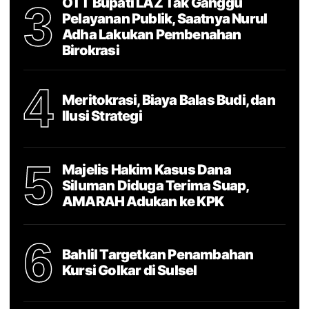
OTT Bupati LAZ Tak Ganggu
3
Pelayanan Publik, Saatnya Nurul
Adha Lakukan Pembenahan
Birokrasi
4
Meritokrasi, Biaya Balas Budi, dan
Ilusi Strategi
5
Majelis Hakim Kasus Dana
Siluman Diduga Terima Suap,
AMARAH Adukan ke KPK
6
Bahlil Targetkan Penambahan
Kursi Golkar di Sulsel