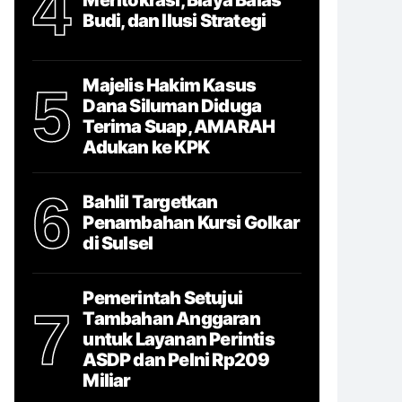
4
Budi, dan Ilusi Strategi
Majelis Hakim Kasus
5
Dana Siluman Diduga
Terima Suap, AMARAH
Adukan ke KPK
6
Bahlil Targetkan
Penambahan Kursi Golkar
di Sulsel
Pemerintah Setujui
7
Tambahan Anggaran
untuk Layanan Perintis
ASDP dan Pelni Rp209
Miliar