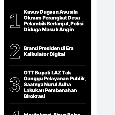
Kasus Dugaan Asusila
1
Oknum Perangkat Desa
Pelambik Berlanjut, Polisi
Diduga Masuk Angin
2
Brand Presiden di Era
Kalkulator Digital
OTT Bupati LAZ Tak
3
Ganggu Pelayanan Publik,
Saatnya Nurul Adha
Lakukan Pembenahan
Birokrasi
Meritokrasi, Biaya Balas