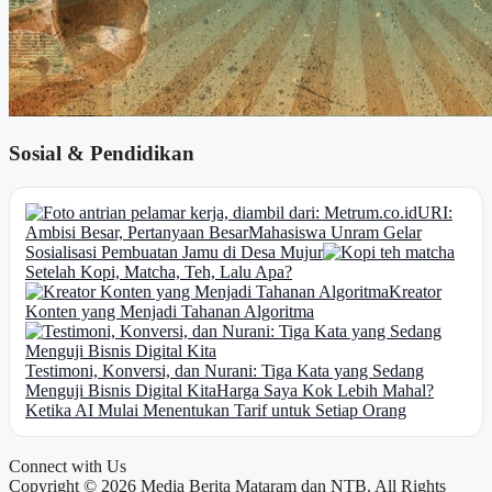
Sosial & Pendidikan
URI:
Ambisi Besar, Pertanyaan Besar
Mahasiswa Unram Gelar
Sosialisasi Pembuatan Jamu di Desa Mujur
Setelah Kopi, Matcha, Teh, Lalu Apa?
Kreator
Konten yang Menjadi Tahanan Algoritma
Testimoni, Konversi, dan Nurani: Tiga Kata yang Sedang
Menguji Bisnis Digital Kita
Harga Saya Kok Lebih Mahal?
Ketika AI Mulai Menentukan Tarif untuk Setiap Orang
Connect with Us
Copyright © 2026 Media Berita Mataram dan NTB. All Rights