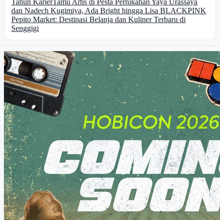
Tahun Karier
Tamu Artis di Pesta Pernikahan Yaya Urassaya
dan Nadech Kugimiya, Ada Bright hingga Lisa BLACKPINK
Pepito Market: Destinasi Belanja dan Kuliner Terbaru di
Senggigi