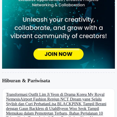
Hiburan & Pariwisata
Transformasi Outfit Lim Ji Yeon di Drama Korea My Royal
Nemesis
Airport Fashion Renjun NCT Dream yang Selalu
Stylish dan Curi Perhatian
Lisa BLACKPINK Tampil Berani
dengan Gaun Backless di Utah
Byeon Woo Seok Tampil
Memukau dalam Pemotretan Terbaru, Bahas Perjalanan 10