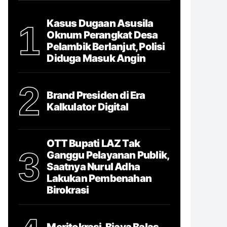
Kasus Dugaan Asusila
1
Oknum Perangkat Desa
Pelambik Berlanjut, Polisi
Diduga Masuk Angin
2
Brand Presiden di Era
Kalkulator Digital
OTT Bupati LAZ Tak
3
Ganggu Pelayanan Publik,
Saatnya Nurul Adha
Lakukan Pembenahan
Birokrasi
Meritokrasi, Biaya Balas