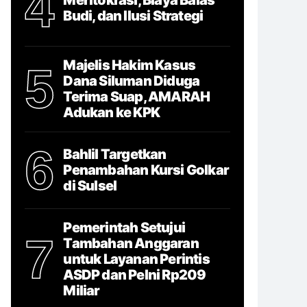
4
Budi, dan Ilusi Strategi
Majelis Hakim Kasus
5
Dana Siluman Diduga
Terima Suap, AMARAH
Adukan ke KPK
6
Bahlil Targetkan
Penambahan Kursi Golkar
di Sulsel
Pemerintah Setujui
7
Tambahan Anggaran
untuk Layanan Perintis
ASDP dan Pelni Rp209
Miliar