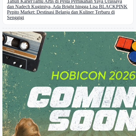
Tahun Karier
Tamu Artis di Pesta Pernikahan Yaya Urassaya
dan Nadech Kugimiya, Ada Bright hingga Lisa BLACKPINK
Pepito Market: Destinasi Belanja dan Kuliner Terbaru di
Senggigi