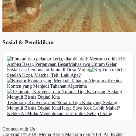
Sosial & Pendidikan
URI:
Ambisi Besar, Pertanyaan Besar
Mahasiswa Unram Gelar
Sosialisasi Pembuatan Jamu di Desa Mujur
Setelah Kopi, Matcha, Teh, Lalu Apa?
Kreator
Konten yang Menjadi Tahanan Algoritma
Testimoni, Konversi, dan Nurani: Tiga Kata yang Sedang
Menguji Bisnis Digital Kita
Harga Saya Kok Lebih Mahal?
Ketika AI Mulai Menentukan Tarif untuk Setiap Orang
Connect with Us
Copyright © 2026 Media Berita Mataram dan NTB. All Rights