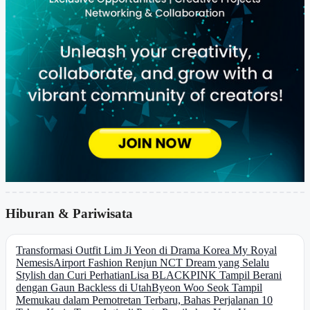
Hiburan & Pariwisata
Transformasi Outfit Lim Ji Yeon di Drama Korea My Royal
Nemesis
Airport Fashion Renjun NCT Dream yang Selalu
Stylish dan Curi Perhatian
Lisa BLACKPINK Tampil Berani
dengan Gaun Backless di Utah
Byeon Woo Seok Tampil
Memukau dalam Pemotretan Terbaru, Bahas Perjalanan 10