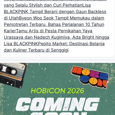
yang Selalu Stylish dan Curi Perhatian
Lisa
BLACKPINK Tampil Berani dengan Gaun Backless
di Utah
Byeon Woo Seok Tampil Memukau dalam
Pemotretan Terbaru, Bahas Perjalanan 10 Tahun
Karier
Tamu Artis di Pesta Pernikahan Yaya
Urassaya dan Nadech Kugimiya, Ada Bright hingga
Lisa BLACKPINK
Pepito Market: Destinasi Belanja
dan Kuliner Terbaru di Senggigi