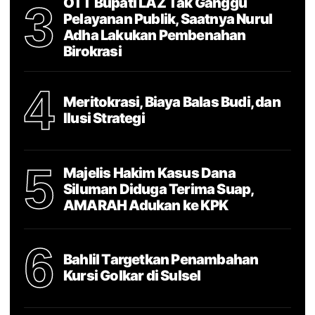
OTT Bupati LAZ Tak Ganggu
3
Pelayanan Publik, Saatnya Nurul
Adha Lakukan Pembenahan
Birokrasi
4
Meritokrasi, Biaya Balas Budi, dan
Ilusi Strategi
5
Majelis Hakim Kasus Dana
Siluman Diduga Terima Suap,
AMARAH Adukan ke KPK
6
Bahlil Targetkan Penambahan
Kursi Golkar di Sulsel