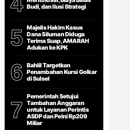
4
Budi, dan Ilusi Strategi
Majelis Hakim Kasus
5
Dana Siluman Diduga
Terima Suap, AMARAH
Adukan ke KPK
6
Bahlil Targetkan
Penambahan Kursi Golkar
di Sulsel
Pemerintah Setujui
7
Tambahan Anggaran
untuk Layanan Perintis
ASDP dan Pelni Rp209
Miliar