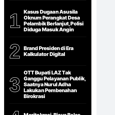
Kasus Dugaan Asusila
1
Oknum Perangkat Desa
Pelambik Berlanjut, Polisi
Diduga Masuk Angin
2
Brand Presiden di Era
Kalkulator Digital
OTT Bupati LAZ Tak
3
Ganggu Pelayanan Publik,
Saatnya Nurul Adha
Lakukan Pembenahan
Birokrasi
Meritokrasi, Biaya Balas