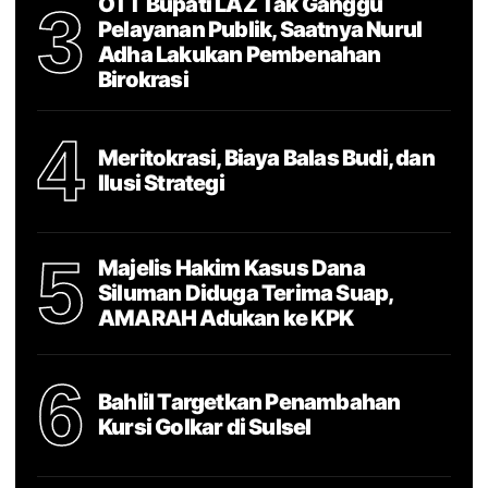
OTT Bupati LAZ Tak Ganggu
3
Pelayanan Publik, Saatnya Nurul
Adha Lakukan Pembenahan
Birokrasi
4
Meritokrasi, Biaya Balas Budi, dan
Ilusi Strategi
5
Majelis Hakim Kasus Dana
Siluman Diduga Terima Suap,
AMARAH Adukan ke KPK
6
Bahlil Targetkan Penambahan
Kursi Golkar di Sulsel