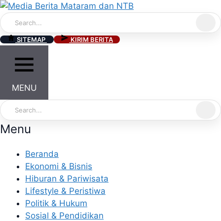
Skip
to
content
SITEMAP
KIRIM BERITA
MENU
Menu
Beranda
Ekonomi & Bisnis
Hiburan & Pariwisata
Lifestyle & Peristiwa
Politik & Hukum
Sosial & Pendidikan