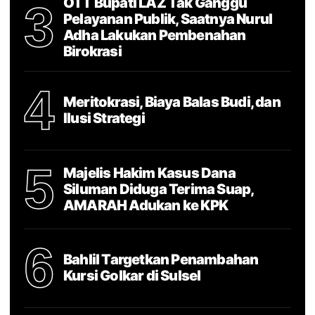
OTT Bupati LAZ Tak Ganggu
3
Pelayanan Publik, Saatnya Nurul
Adha Lakukan Pembenahan
Birokrasi
4
Meritokrasi, Biaya Balas Budi, dan
Ilusi Strategi
5
Majelis Hakim Kasus Dana
Siluman Diduga Terima Suap,
AMARAH Adukan ke KPK
6
Bahlil Targetkan Penambahan
Kursi Golkar di Sulsel