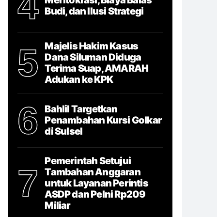
4
Budi, dan Ilusi Strategi
Majelis Hakim Kasus
5
Dana Siluman Diduga
Terima Suap, AMARAH
Adukan ke KPK
6
Bahlil Targetkan
Penambahan Kursi Golkar
di Sulsel
Pemerintah Setujui
7
Tambahan Anggaran
untuk Layanan Perintis
ASDP dan Pelni Rp209
Miliar