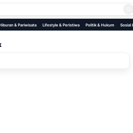
Hiburan & Pariwisata
Lifestyle & Peristiwa
Politik & Hukum
Sosial
k