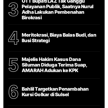
OTT Bupati LAZ Tak Ganggu
3
Pelayanan Publik, Saatnya Nurul
Adha Lakukan Pembenahan
Birokrasi
4
Meritokrasi, Biaya Balas Budi, dan
Ilusi Strategi
5
Majelis Hakim Kasus Dana
Siluman Diduga Terima Suap,
AMARAH Adukan ke KPK
6
Bahlil Targetkan Penambahan
Kursi Golkar di Sulsel