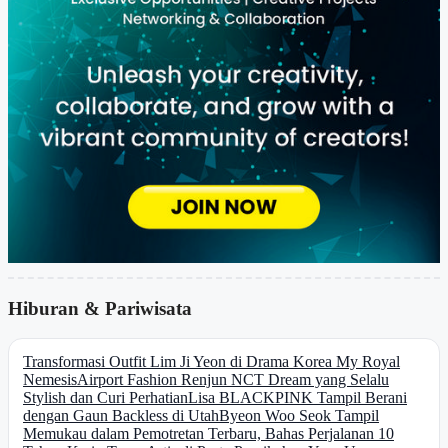
Hiburan & Pariwisata
Transformasi Outfit Lim Ji Yeon di Drama Korea My Royal
Nemesis
Airport Fashion Renjun NCT Dream yang Selalu
Stylish dan Curi Perhatian
Lisa BLACKPINK Tampil Berani
dengan Gaun Backless di Utah
Byeon Woo Seok Tampil
Memukau dalam Pemotretan Terbaru, Bahas Perjalanan 10