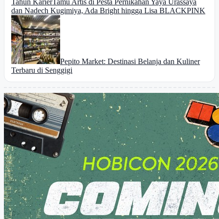
Tahun Karier
Tamu Artis di Pesta Pernikahan Yaya Urassaya
dan Nadech Kugimiya, Ada Bright hingga Lisa BLACKPINK
Pepito Market: Destinasi Belanja dan Kuliner
Terbaru di Senggigi