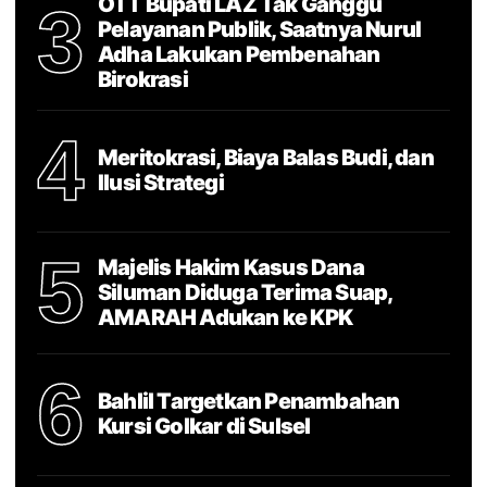
OTT Bupati LAZ Tak Ganggu
3
Pelayanan Publik, Saatnya Nurul
Adha Lakukan Pembenahan
Birokrasi
4
Meritokrasi, Biaya Balas Budi, dan
Ilusi Strategi
5
Majelis Hakim Kasus Dana
Siluman Diduga Terima Suap,
AMARAH Adukan ke KPK
6
Bahlil Targetkan Penambahan
Kursi Golkar di Sulsel