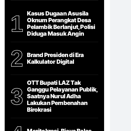
Kasus Dugaan Asusila
1
Oknum Perangkat Desa
Pelambik Berlanjut, Polisi
Diduga Masuk Angin
2
Brand Presiden di Era
Kalkulator Digital
OTT Bupati LAZ Tak
3
Ganggu Pelayanan Publik,
Saatnya Nurul Adha
Lakukan Pembenahan
Birokrasi
Meritokrasi, Biaya Balas