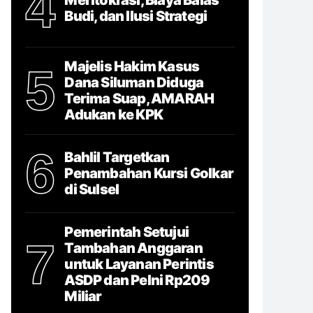
4
Budi, dan Ilusi Strategi
Majelis Hakim Kasus
5
Dana Siluman Diduga
Terima Suap, AMARAH
Adukan ke KPK
6
Bahlil Targetkan
Penambahan Kursi Golkar
di Sulsel
Pemerintah Setujui
7
Tambahan Anggaran
untuk Layanan Perintis
ASDP dan Pelni Rp209
Miliar