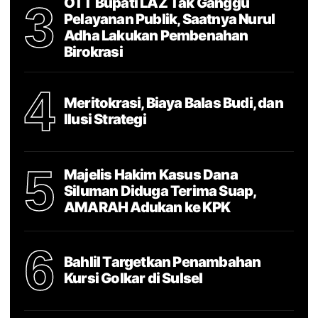
OTT Bupati LAZ Tak Ganggu
3
Pelayanan Publik, Saatnya Nurul
Adha Lakukan Pembenahan
Birokrasi
4
Meritokrasi, Biaya Balas Budi, dan
Ilusi Strategi
5
Majelis Hakim Kasus Dana
Siluman Diduga Terima Suap,
AMARAH Adukan ke KPK
6
Bahlil Targetkan Penambahan
Kursi Golkar di Sulsel