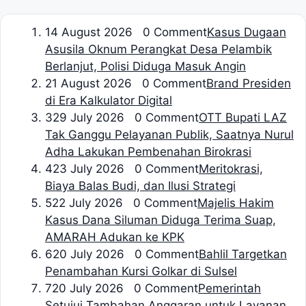
1
4 August 2026 0 Comment
Kasus Dugaan
Asusila Oknum Perangkat Desa Pelambik
Berlanjut, Polisi Diduga Masuk Angin
2
1 August 2026 0 Comment
Brand Presiden
di Era Kalkulator Digital
3
29 July 2026 0 Comment
OTT Bupati LAZ
Tak Ganggu Pelayanan Publik, Saatnya Nurul
Adha Lakukan Pembenahan Birokrasi
4
23 July 2026 0 Comment
Meritokrasi,
Biaya Balas Budi, dan Ilusi Strategi
5
22 July 2026 0 Comment
Majelis Hakim
Kasus Dana Siluman Diduga Terima Suap,
AMARAH Adukan ke KPK
6
20 July 2026 0 Comment
Bahlil Targetkan
Penambahan Kursi Golkar di Sulsel
7
20 July 2026 0 Comment
Pemerintah
Setujui Tambahan Anggaran untuk Layanan