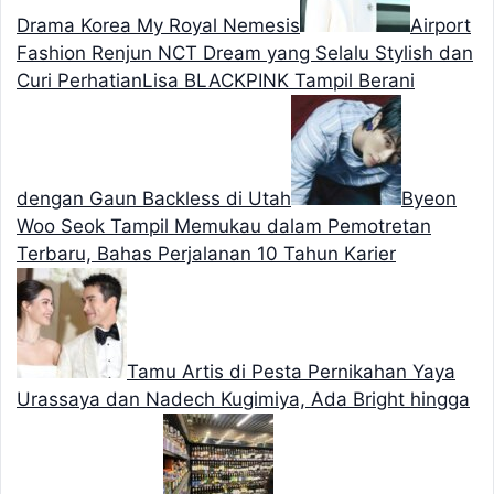
Drama Korea My Royal Nemesis
Airport
Fashion Renjun NCT Dream yang Selalu Stylish dan
Curi Perhatian
Lisa BLACKPINK Tampil Berani
dengan Gaun Backless di Utah
Byeon
Woo Seok Tampil Memukau dalam Pemotretan
Terbaru, Bahas Perjalanan 10 Tahun Karier
Tamu Artis di Pesta Pernikahan Yaya
Urassaya dan Nadech Kugimiya, Ada Bright hingga