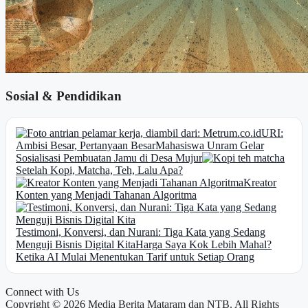
Sosial & Pendidikan
URI:
Ambisi Besar, Pertanyaan Besar
Mahasiswa Unram Gelar
Sosialisasi Pembuatan Jamu di Desa Mujur
Setelah Kopi, Matcha, Teh, Lalu Apa?
Kreator
Konten yang Menjadi Tahanan Algoritma
Testimoni, Konversi, dan Nurani: Tiga Kata yang Sedang
Menguji Bisnis Digital Kita
Harga Saya Kok Lebih Mahal?
Ketika AI Mulai Menentukan Tarif untuk Setiap Orang
Connect with Us
Copyright © 2026 Media Berita Mataram dan NTB. All Rights