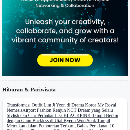
Hiburan & Pariwisata
Transformasi Outfit Lim Ji Yeon di Drama Korea My Royal
Nemesis
Airport Fashion Renjun NCT Dream yang Selalu
Stylish dan Curi Perhatian
Lisa BLACKPINK Tampil Berani
dengan Gaun Backless di Utah
Byeon Woo Seok Tampil
Memukau dalam Pemotretan Terbaru, Bahas Perjalanan 10