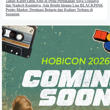
Tahun Karier
Tamu Artis di Pesta Pernikahan Yaya Urassaya
dan Nadech Kugimiya, Ada Bright hingga Lisa BLACKPINK
Pepito Market: Destinasi Belanja dan Kuliner Terbaru di
Senggigi