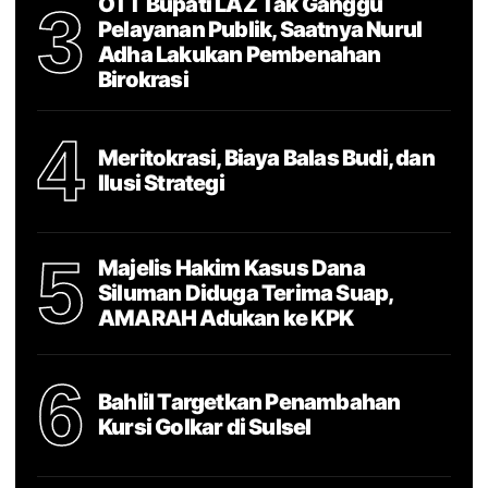
OTT Bupati LAZ Tak Ganggu
3
Pelayanan Publik, Saatnya Nurul
Adha Lakukan Pembenahan
Birokrasi
4
Meritokrasi, Biaya Balas Budi, dan
Ilusi Strategi
5
Majelis Hakim Kasus Dana
Siluman Diduga Terima Suap,
AMARAH Adukan ke KPK
6
Bahlil Targetkan Penambahan
Kursi Golkar di Sulsel