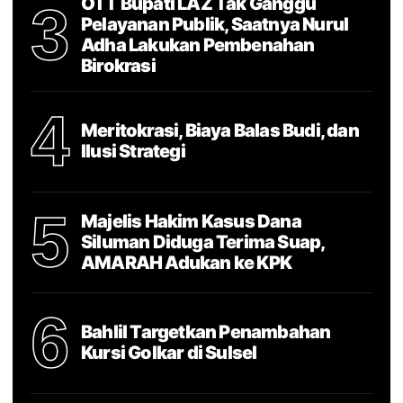
OTT Bupati LAZ Tak Ganggu
3
Pelayanan Publik, Saatnya Nurul
Adha Lakukan Pembenahan
Birokrasi
4
Meritokrasi, Biaya Balas Budi, dan
Ilusi Strategi
5
Majelis Hakim Kasus Dana
Siluman Diduga Terima Suap,
AMARAH Adukan ke KPK
6
Bahlil Targetkan Penambahan
Kursi Golkar di Sulsel