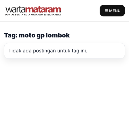
Skip
to
MENU
content
Tag: moto gp lombok
Tidak ada postingan untuk tag ini.