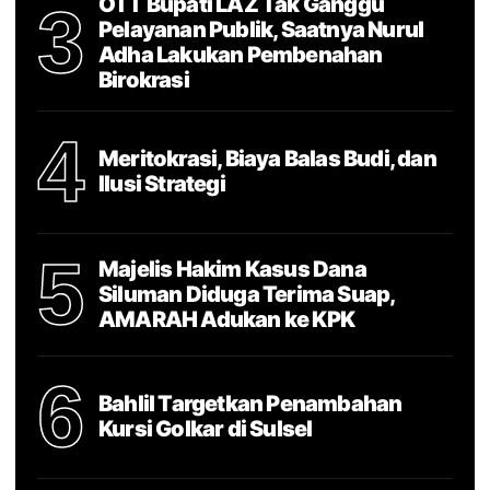
OTT Bupati LAZ Tak Ganggu
3
Pelayanan Publik, Saatnya Nurul
Adha Lakukan Pembenahan
Birokrasi
4
Meritokrasi, Biaya Balas Budi, dan
Ilusi Strategi
5
Majelis Hakim Kasus Dana
Siluman Diduga Terima Suap,
AMARAH Adukan ke KPK
6
Bahlil Targetkan Penambahan
Kursi Golkar di Sulsel