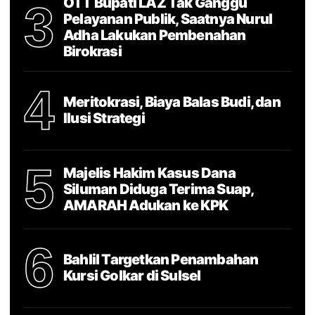
OTT Bupati LAZ Tak Ganggu
3
Pelayanan Publik, Saatnya Nurul
Adha Lakukan Pembenahan
Birokrasi
4
Meritokrasi, Biaya Balas Budi, dan
Ilusi Strategi
5
Majelis Hakim Kasus Dana
Siluman Diduga Terima Suap,
AMARAH Adukan ke KPK
6
Bahlil Targetkan Penambahan
Kursi Golkar di Sulsel