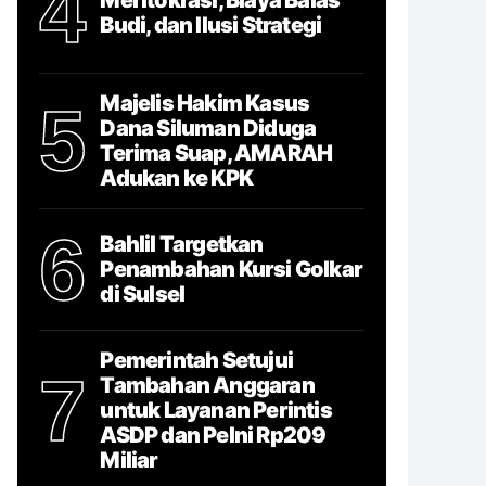
4
Budi, dan Ilusi Strategi
Majelis Hakim Kasus
5
Dana Siluman Diduga
Terima Suap, AMARAH
Adukan ke KPK
6
Bahlil Targetkan
Penambahan Kursi Golkar
di Sulsel
Pemerintah Setujui
7
Tambahan Anggaran
untuk Layanan Perintis
ASDP dan Pelni Rp209
Miliar