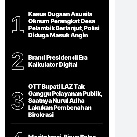
Kasus Dugaan Asusila
1
Oknum Perangkat Desa
Pelambik Berlanjut, Polisi
Diduga Masuk Angin
2
Brand Presiden di Era
Kalkulator Digital
OTT Bupati LAZ Tak
3
Ganggu Pelayanan Publik,
Saatnya Nurul Adha
Lakukan Pembenahan
Birokrasi
Meritokrasi, Biaya Balas