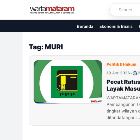
Skip
to
content
Beranda
Ekonomi & Bisnis
Tag: MURI
Politik & Hukum
19 Apr 2026
•
i
Pecat Ratu
Layak Masu
WARTAMATARAM.C
Pembangunan (PP
tingkat wilayah 
ditandatangani…