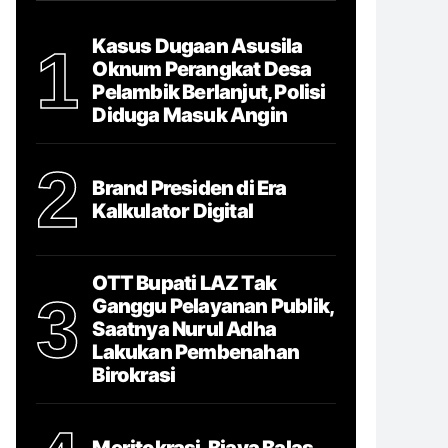
Kasus Dugaan Asusila
1
Oknum Perangkat Desa
Pelambik Berlanjut, Polisi
Diduga Masuk Angin
2
Brand Presiden di Era
Kalkulator Digital
OTT Bupati LAZ Tak
3
Ganggu Pelayanan Publik,
Saatnya Nurul Adha
Lakukan Pembenahan
Birokrasi
Meritokrasi, Biaya Balas