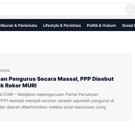
Hiburan & Pariwisata
Lifestyle & Peristiwa
Politik & Hukum
Sosial
Media
san Pengurus Secara Massal, PPP Disebut
k Rekor MURI
OM – Kebijakan kepengurusan Partai Persatuan
P) kembali menjadi sorotan setelah sejumlah pengurus di
dan daerah diberhentikan melalui surat keputusan yang