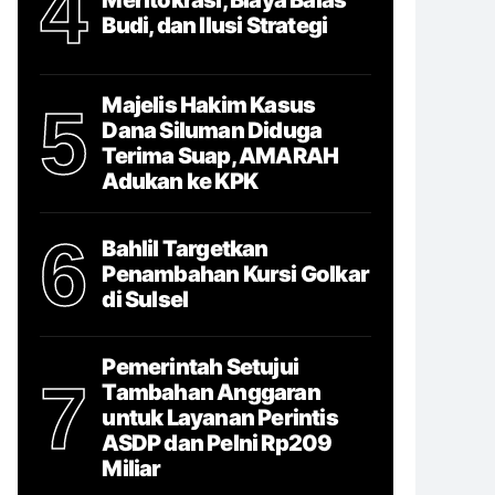
4
Budi, dan Ilusi Strategi
Majelis Hakim Kasus
5
Dana Siluman Diduga
Terima Suap, AMARAH
Adukan ke KPK
6
Bahlil Targetkan
Penambahan Kursi Golkar
di Sulsel
Pemerintah Setujui
7
Tambahan Anggaran
untuk Layanan Perintis
ASDP dan Pelni Rp209
Miliar