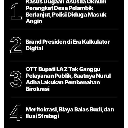
Kasus Dugaan Asusila Oknum
1
Perangkat Desa Pelambik
Berlanjut, Polisi Diduga Masuk
Angin
2
Brand Presiden di Era Kalkulator
Digital
OTT Bupati LAZ Tak Ganggu
3
Pelayanan Publik, Saatnya Nurul
Adha Lakukan Pembenahan
Birokrasi
4
Meritokrasi, Biaya Balas Budi, dan
Ilusi Strategi