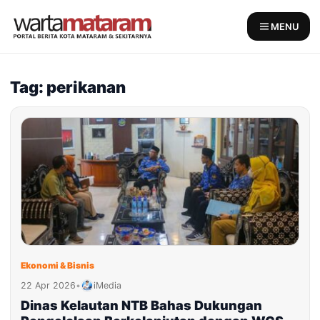
Skip
to
MENU
content
Tag: perikanan
Ekonomi & Bisnis
22 Apr 2026
•
iMedia
Dinas Kelautan NTB Bahas Dukungan