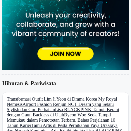
Hiburan & Pariwisata
Transformasi Outfit Lim Ji Yeon di Drama Korea My Royal
Nemesis
Airport Fashion Renjun NCT Dream yang Selalu
Stylish dan Curi Perhatian
Lisa BLACKPINK Tampil Berani
dengan Gaun Backless di Utah
Byeon Woo Seok Tampil
Memukau dalam Pemotretan Terbaru, Bahas Perjalanan 10
Tahun Karier
Tamu Artis di Pesta Pernikahan Yaya Urassaya
dan Nadech Kugimiya, Ada Bright hingga Lisa BLACKPINK