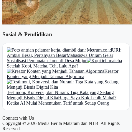
Sosial & Pendidikan
URI:
Ambisi Besar, Pertanyaan Besar
Mahasiswa Unram Gelar
Sosialisasi Pembuatan Jamu di Desa Mujur
Setelah Kopi, Matcha, Teh, Lalu Apa?
Kreator
Konten yang Menjadi Tahanan Algoritma
Testimoni, Konversi, dan Nurani: Tiga Kata yang Sedang
Menguji Bisnis Digital Kita
Harga Saya Kok Lebih Mahal?
Ketika AI Mulai Menentukan Tarif untuk Setiap Orang
Connect with Us
Copyright © 2026 Media Berita Mataram dan NTB. All Rights
Reserved.