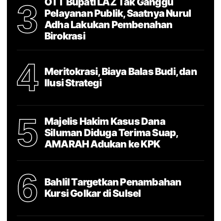
OTT Bupati LAZ Tak Ganggu
3
Pelayanan Publik, Saatnya Nurul
Adha Lakukan Pembenahan
Birokrasi
4
Meritokrasi, Biaya Balas Budi, dan
Ilusi Strategi
5
Majelis Hakim Kasus Dana
Siluman Diduga Terima Suap,
AMARAH Adukan ke KPK
6
Bahlil Targetkan Penambahan
Kursi Golkar di Sulsel