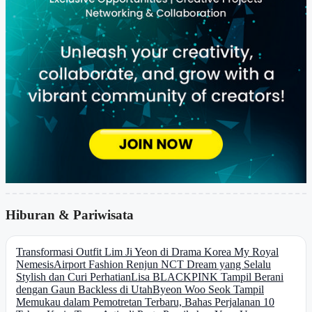
Hiburan & Pariwisata
Transformasi Outfit Lim Ji Yeon di Drama Korea My Royal
Nemesis
Airport Fashion Renjun NCT Dream yang Selalu
Stylish dan Curi Perhatian
Lisa BLACKPINK Tampil Berani
dengan Gaun Backless di Utah
Byeon Woo Seok Tampil
Memukau dalam Pemotretan Terbaru, Bahas Perjalanan 10