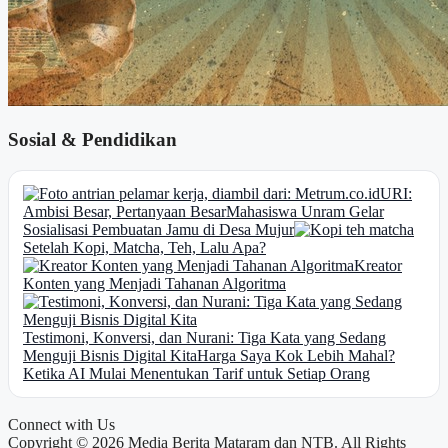
Sosial & Pendidikan
URI:
Ambisi Besar, Pertanyaan Besar
Mahasiswa Unram Gelar
Sosialisasi Pembuatan Jamu di Desa Mujur
Setelah Kopi, Matcha, Teh, Lalu Apa?
Kreator
Konten yang Menjadi Tahanan Algoritma
Testimoni, Konversi, dan Nurani: Tiga Kata yang Sedang
Menguji Bisnis Digital Kita
Harga Saya Kok Lebih Mahal?
Ketika AI Mulai Menentukan Tarif untuk Setiap Orang
Connect with Us
Copyright © 2026 Media Berita Mataram dan NTB. All Rights