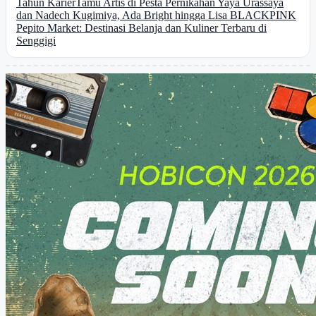
Tahun Karier
Tamu Artis di Pesta Pernikahan Yaya Urassaya
dan Nadech Kugimiya, Ada Bright hingga Lisa BLACKPINK
Pepito Market: Destinasi Belanja dan Kuliner Terbaru di
Senggigi