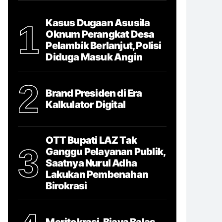
Kasus Dugaan Asusila
1
Oknum Perangkat Desa
Pelambik Berlanjut, Polisi
Diduga Masuk Angin
2
Brand Presiden di Era
Kalkulator Digital
OTT Bupati LAZ Tak
3
Ganggu Pelayanan Publik,
Saatnya Nurul Adha
Lakukan Pembenahan
Birokrasi
Meritokrasi, Biaya Balas