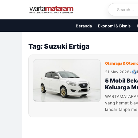
Skip
to
content
Beranda
Ekonomi & Bisnis
Tag: Suzuki Ertiga
Olahraga & Otomo
21 May 2026
•
5 Mobil Bek
Keluarga M
WARTAMATARAM.C
yang hemat biay
lancar tanpa m