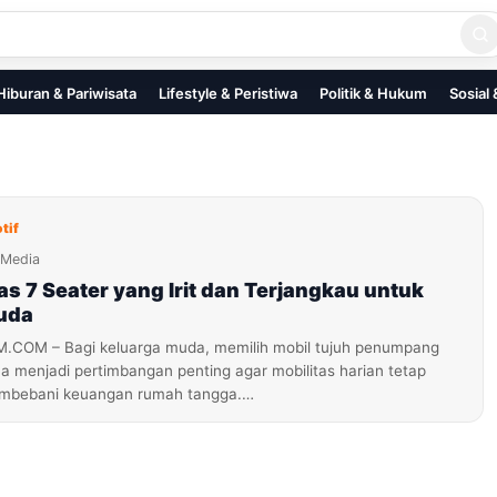
Hiburan & Pariwisata
Lifestyle & Peristiwa
Politik & Hukum
Sosial
tif
iMedia
as 7 Seater yang Irit dan Terjangkau untuk
uda
OM – Bagi keluarga muda, memilih mobil tujuh penumpang
a menjadi pertimbangan penting agar mobilitas harian tetap
embebani keuangan rumah tangga.…