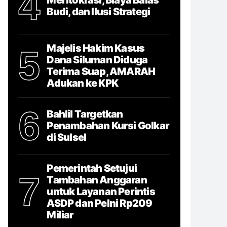
4
Budi, dan Ilusi Strategi
Majelis Hakim Kasus
5
Dana Siluman Diduga
Terima Suap, AMARAH
Adukan ke KPK
6
Bahlil Targetkan
Penambahan Kursi Golkar
di Sulsel
Pemerintah Setujui
7
Tambahan Anggaran
untuk Layanan Perintis
ASDP dan Pelni Rp209
Miliar