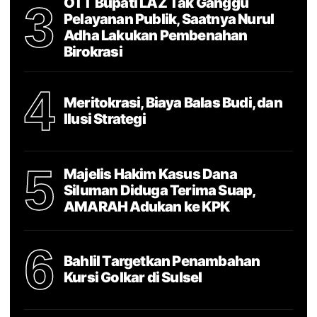
OTT Bupati LAZ Tak Ganggu
3
Pelayanan Publik, Saatnya Nurul
Adha Lakukan Pembenahan
Birokrasi
4
Meritokrasi, Biaya Balas Budi, dan
Ilusi Strategi
5
Majelis Hakim Kasus Dana
Siluman Diduga Terima Suap,
AMARAH Adukan ke KPK
6
Bahlil Targetkan Penambahan
Kursi Golkar di Sulsel