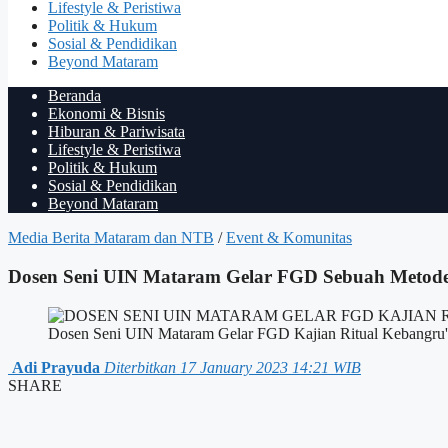
Lifestyle & Peristiwa
Politik & Hukum
Sosial & Pendidikan
Beyond Mataram
Beranda
Ekonomi & Bisnis
Hiburan & Pariwisata
Lifestyle & Peristiwa
Politik & Hukum
Sosial & Pendidikan
Beyond Mataram
Media Berita Mataram dan NTB
/
Event & Komunitas
Dosen Seni UIN Mataram Gelar FGD Sebuah Metode
Dosen Seni UIN Mataram Gelar FGD Kajian Ritual Kebangru'an,
Adi Prayuda
Diterbitkan 17 January 2023 14:21 WIB
SHARE