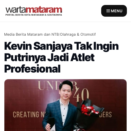
Skip
to
MENU
content
Media Berita Mataram dan NTB
/
Olahraga & Otomotif
Kevin Sanjaya Tak Ingin
Putrinya Jadi Atlet
Profesional