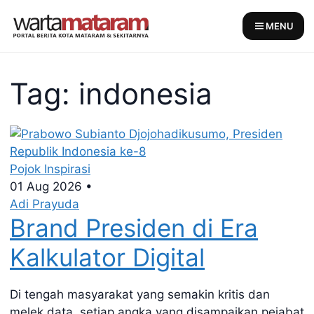
Skip
to
MENU
content
Tag: indonesia
Pojok Inspirasi
01 Aug 2026
•
Adi Prayuda
Brand Presiden di Era
Kalkulator Digital
Di tengah masyarakat yang semakin kritis dan
melek data, setiap angka yang disampaikan pejabat