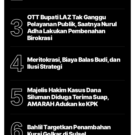
OTT Bupati LAZ Tak Ganggu
3
Pelayanan Publik, Saatnya Nurul
Adha Lakukan Pembenahan
Birokrasi
4
Meritokrasi, Biaya Balas Budi, dan
Ilusi Strategi
5
Majelis Hakim Kasus Dana
Siluman Diduga Terima Suap,
AMARAH Adukan ke KPK
6
Bahlil Targetkan Penambahan
Kursi Golkar di Sulsel